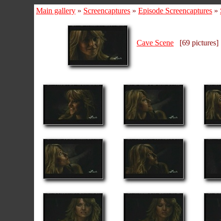
Main gallery
»
Screencaptures
»
Episode Screencaptures
»
Cave Scene
[69 pictures]