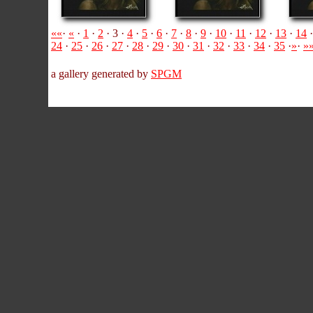
««
·
«
·
1
·
2
· 3 ·
4
·
5
·
6
·
7
·
8
·
9
·
10
·
11
·
12
·
13
·
14
24
·
25
·
26
·
27
·
28
·
29
·
30
·
31
·
32
·
33
·
34
·
35
·
»
·
»
a gallery generated by
SPGM