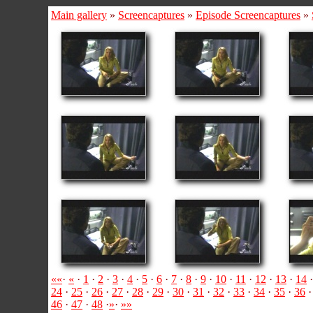
Main gallery
»
Screencaptures
»
Episode Screencaptures
»
««
·
«
·
1
·
2
·
3
·
4
·
5
·
6
·
7
·
8
·
9
·
10
·
11
·
12
·
13
·
14
·
24
·
25
·
26
·
27
·
28
·
29
·
30
·
31
·
32
·
33
·
34
·
35
·
36
46
·
47
·
48
·
»
·
»»