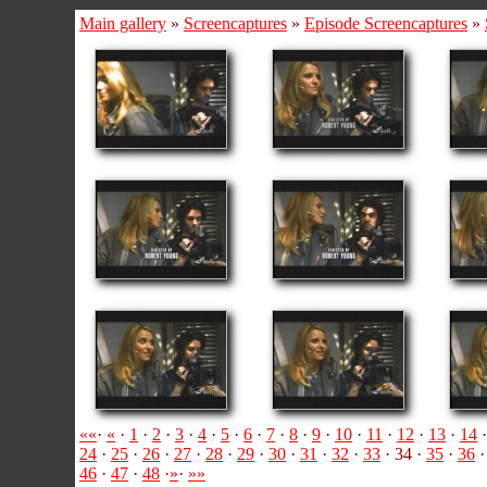
Main gallery
»
Screencaptures
»
Episode Screencaptures
»
««
·
«
·
1
·
2
·
3
·
4
·
5
·
6
·
7
·
8
·
9
·
10
·
11
·
12
·
13
·
14
24
·
25
·
26
·
27
·
28
·
29
·
30
·
31
·
32
·
33
· 34 ·
35
·
36
46
·
47
·
48
·
»
·
»»