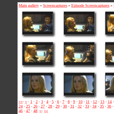
Main gallery
»
Screencaptures
»
Episode Screencaptures
»
««
·
«
·
1
·
2
·
3
·
4
·
5
·
6
·
7
·
8
·
9
·
10
·
11
·
12
·
13
·
14
24
·
25
·
26
·
27
·
28
·
29
·
30
·
31
·
32
·
33
·
34
·
35
·
36
46
·
47
·
48
·
»
·
»»