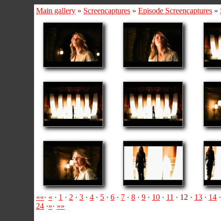
Main gallery
»
Screencaptures
»
Episode Screencaptures
»
««
·
«
·
1
·
2
·
3
·
4
·
5
·
6
·
7
·
8
·
9
·
10
·
11
· 12 ·
13
·
14
24
·
»
·
»»